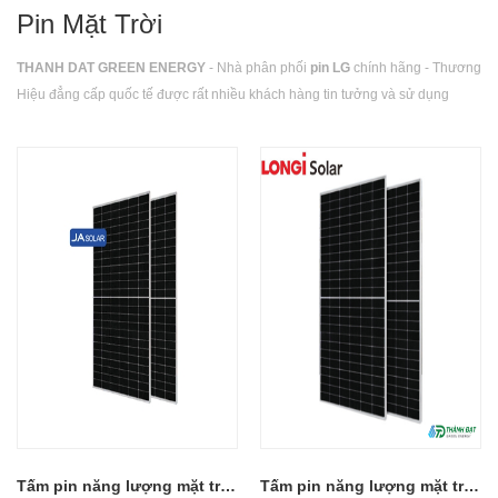
Pin Mặt Trời
THANH DAT GREEN ENERGY
- Nhà phân phối
pin LG
chính hãng - Thương
Hiệu đẳng cấp quốc tế được rất nhiều khách hàng tin tưởng và sử dụng
Tấm pin năng lượng mặt trời 2 mặt kính JA 640Wp JAM72D42-640/LB
Tấm pin năng lượng mặt trời LONGi 2 mặt kính 550W LR5-72HBD-550M