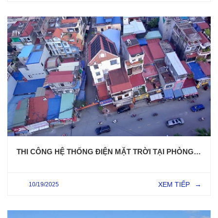
THI CÔNG HỆ THỐNG ĐIỆN MẶT TRỜI TẠI PHÒNG KHÁM ĐA KHOA 81 ĐÀ NẴNG – TP. HẢI PHÒNG
XEM TIẾP
10/19/2025
→