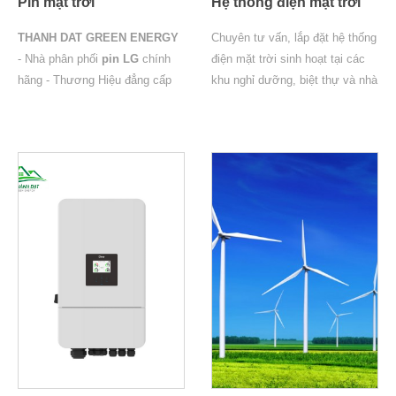
Pin mặt trời
Hệ thống điện mặt trời
THANH DAT GREEN ENERGY
Chuyên tư vấn, lắp đặt hệ thống
- Nhà phân phối
pin LG
chính
điện mặt trời sinh hoạt tại các
hãng - Thương Hiệu đẳng cấp
khu nghỉ dưỡng, biệt thự và nhà
quốc tế được rất nhiều khách
dân với chi phí thấp, hiệu năng
hàng tin tưởng và sử dụng
cao.