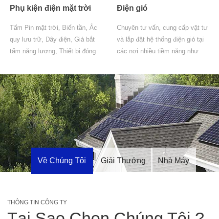
Phụ kiện điện mặt trời
Điện gió
Tấm Pin mặt trời, Biến tần, Ắc
Chuyên tư vấn, cung cấp vật tư
quy lưu trữ, Dây điện, Giá bắt
và lắp đặt hệ thống điện gió tại
tấm năng lượng, Thiết bị đóng
các nơi nhiều tiềm năng như
cắt...
Ninh Thuận, Bình Thuận, Bạc
Liêu...
Về Chúng Tôi
Giải Thưởng
Nhà Máy
THÔNG TIN CÔNG TY
Tại Sao Chọn Chúng Tôi ?