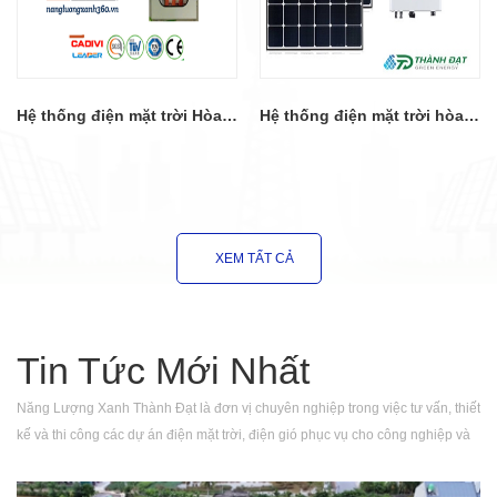
Hệ thống điện mặt trời Hòa lưới có Lưu trữ 5KW
Hệ thống điện mặt trời hòa lưới 10KW
XEM TẤT CẢ
Tin Tức Mới Nhất
Năng Lượng Xanh Thành Đạt là đơn vị chuyên nghiệp trong việc tư vấn, thiết
kế và thi công các dự án điện mặt trời, điện gió phục vụ cho công nghiệp và
nhu cầu sinh hoạt tại Việt Nam. Với những dự án đã và đang triển khai,
chúng tôi tự tin đáp ứng mọi tiêu chí khắt khe nhất từ quý khách hàng.