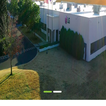
Dây điện
Giá bắt tấm pin
Điện gió
Tua bin gió
Sản phẩm khác
Điện mặt trời di động
Bơm nước điện mặt trời
Camera điện mặt trời
Thiết bị chiếu sáng
Sạc dự phòng
Dự án
Giải pháp
Hộ gia đình
Doanh nghiệp
Tuyển đại lý
Tin tức
Liên hệ