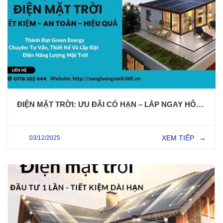
ĐIỆN MẶT TRỜI: ƯU ĐÃI CÓ HẠN – LẮP NGAY HÔM NAY
XEM TIẾP
03/12/2025
→