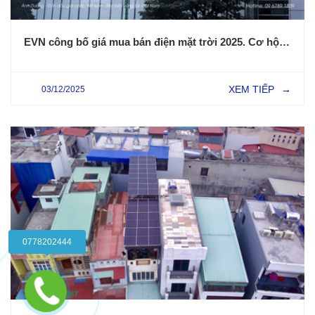
EVN công bố giá mua bán điện mặt trời 2025. Cơ hội bứt phá cho Năng Lượng Tái Tạo
XEM TIẾP
03/12/2025
→
0778202444