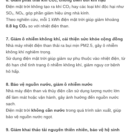
Điện mặt trời không tạo ra khí CO₂ hay các loại khí độc hại như
SO₂, NOₓ, góp phần giảm hiệu ứng nhà kính.
Theo nghiên cứu, mỗi 1 kWh điện mặt trời giúp giảm khoảng
0.8 kg CO₂
so với nhiệt điện than.
7. Giảm ô nhiễm không khí, cải thiện sức khỏe cộng đồng
Nhà máy nhiệt điện than thải ra bụi mịn PM2.5, gây ô nhiễm
không khí nghiêm trọng.
Sử dụng điện mặt trời giúp giảm sự phụ thuộc vào nhiệt điện, từ
đó hạn chế tình trạng ô nhiễm không khí, giảm nguy cơ bệnh
hô hấp.
8. Bảo vệ nguồn nước, giảm ô nhiễm nước
Nhà máy điện than và thủy điện cần sử dụng lượng nước lớn
để làm mát hoặc vận hành, gây ảnh hưởng đến nguồn nước
sạch.
Điện mặt trời
không cần nước
trong quá trình sản xuất, giúp
bảo vệ nguồn nước ngọt.
9. Giảm khai thác tài nguyên thiên nhiên, bảo vệ hệ sinh