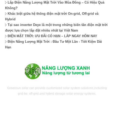
Lắp Điện Năng Lượng Mặt Trời Vào Mùa Đông – Có Hiệu Quả
Không?
Khác biệt giữa hệ thống điện mặt trời On-grid, Off-grid và
Hybrid
Tại sao inverter Deye là một trong những biến tần điện mặt trời
được lựa chọn lắp đặt nhiều nhất tại Việt Nam
ĐIỆN MẶT TRỜI: ƯU ĐÃI CÓ HẠN – LẮP NGAY HÔM NAY
Điện Năng Lượng Mặt Trời : Đầu Tư Một Lần - Tiết Kiệm Dài
Hạn
Greensun solar can provide customized solar system solutions,including
grid-tie, off-grid and hybrid storage solar energy systems.
LIÊN HỆ CHÚNG TÔI