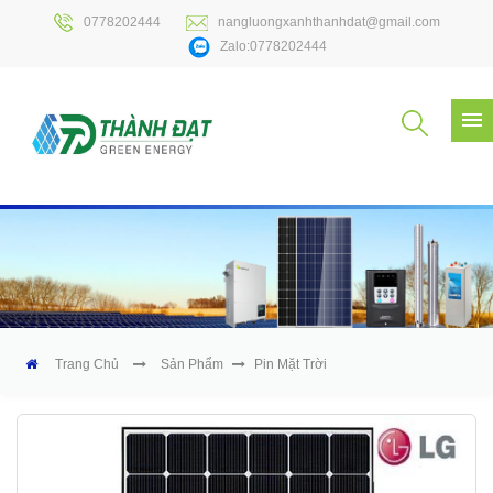
0778202444
nangluongxanhthanhdat@gmail.com
Zalo:0778202444
Trang Chủ
Sản Phẩm
Pin Mặt Trời