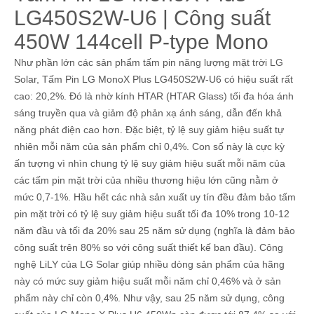
LG450S2W-U6 | Công suất
450W 144cell P-type Mono
Như phần lớn các sản phẩm tấm pin năng lượng mặt trời LG
Solar, Tấm Pin LG MonoX Plus LG450S2W-U6 có hiệu suất rất
cao: 20,2%. Đó là nhờ kính HTAR (HTAR Glass) tối đa hóa ánh
sáng truyền qua và giảm độ phản xạ ánh sáng, dẫn đến khả
năng phát điện cao hơn. Đặc biệt, tỷ lệ suy giảm hiệu suất tự
nhiên mỗi năm của sản phẩm chỉ 0,4%. Con số này là cực kỳ
ấn tượng vì nhìn chung tỷ lệ suy giảm hiệu suất mỗi năm của
các tấm pin mặt trời của nhiều thương hiệu lớn cũng nằm ở
mức 0,7-1%. Hầu hết các nhà sản xuất uy tín đều đảm bảo tấm
pin mặt trời có tỷ lệ suy giảm hiệu suất tối đa 10% trong 10-12
năm đầu và tối đa 20% sau 25 năm sử dụng (nghĩa là đảm bảo
công suất trên 80% so với công suất thiết kế ban đầu). Công
nghệ LiLY của LG Solar giúp nhiều dòng sản phẩm của hãng
này có mức suy giảm hiệu suất mỗi năm chỉ 0,46% và ở sản
phẩm này chỉ còn 0,4%. Như vậy, sau 25 năm sử dụng, công