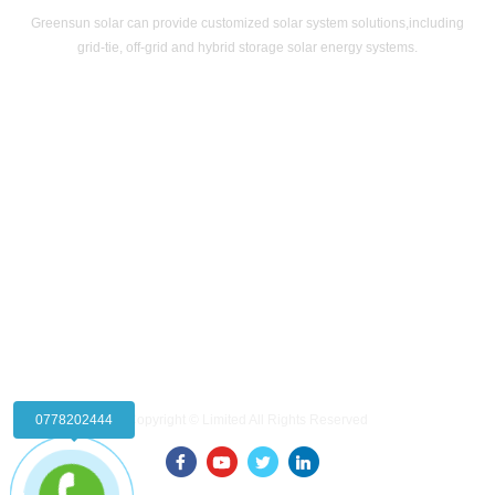
Greensun solar can provide customized solar system solutions,including
grid-tie, off-grid and hybrid storage solar energy systems.
LIÊN HỆ CHÚNG TÔI
CHÍNH SÁCH
HƯỚNG DẪN
THEO DÕI
Copyright © Limited All Rights Reserved
0778202444