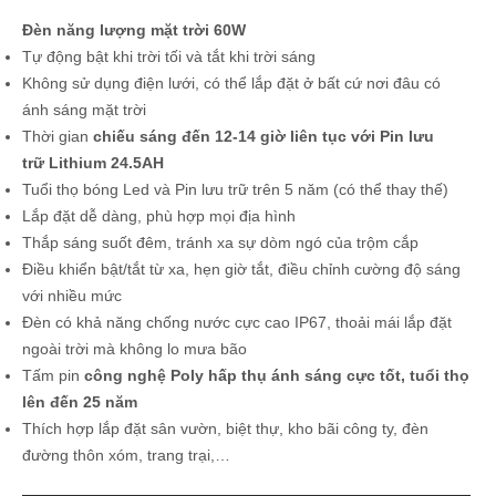
Đèn năng lượng mặt trời 60W
Tự động bật khi trời tối và tắt khi trời sáng
Không sử dụng điện lưới, có thể lắp đặt ở bất cứ nơi đâu có
ánh sáng mặt trời
Thời gian
chiếu sáng đến 12-14 giờ liên tục với Pin lưu
trữ Lithium 24.5AH
Tuổi thọ bóng Led và Pin lưu trữ trên 5 năm (có thể thay thế)
Lắp đặt dễ dàng, phù hợp mọi địa hình
Thắp sáng suốt đêm, tránh xa sự dòm ngó của trộm cắp
Điều khiển bật/tắt từ xa, hẹn giờ tắt, điều chỉnh cường độ sáng
với nhiều mức
Đèn có khả năng chống nước cực cao IP67, thoải mái lắp đặt
ngoài trời mà không lo mưa bão
Tấm pin
công nghệ Poly hấp thụ ánh sáng cực tốt, tuổi thọ
lên đến 25 năm
Thích hợp lắp đặt sân vườn, biệt thự, kho bãi công ty, đèn
đường thôn xóm, trang trại,…