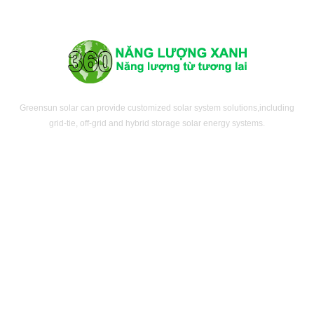
Greensun solar can provide customized solar system solutions,including
grid-tie, off-grid and hybrid storage solar energy systems.
LIÊN HỆ CHÚNG TÔI
CHÍNH SÁCH
HƯỚNG DẪN
THEO DÕI