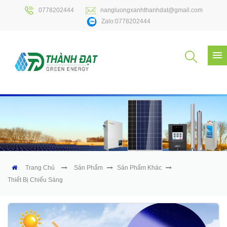
0778202444
nangluongxanhthanhdat@gmail.com
Zalo:0778202444
Trang Chủ
Sản Phẩm
Sản Phẩm Khác
Thiết Bị Chiếu Sáng