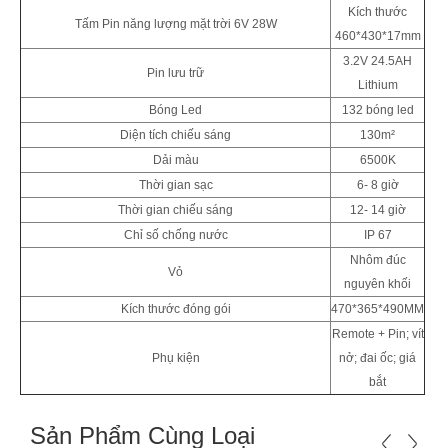
Kích thước
Tấm Pin năng lượng mặt trời 6V 28W
460*430*17mm
3.2V 24.5AH
Pin lưu trữ
Lithium
Bóng Led
132 bóng led
Diện tích chiếu sáng
130m²
Dải màu
6500K
Thời gian sạc
6- 8 giờ
Thời gian chiếu sáng
12- 14 giờ
Chỉ số chống nước
IP 67
Nhôm đúc
Vỏ
nguyên khối
Kích thước đóng gói
470*365*490MM
Remote + Pin; vít
Phụ kiện
nở; đai ốc; giá
bắt
Sản Phẩm Cùng Loại